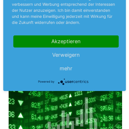
verbessern und Werbung entsprechend der Interessen
der Nutzer anzuzeigen. Ich bin damit einverstanden
und kann meine Einwilligung jederzeit mit Wirkung für
Premium
die Zukunft widerrufen oder ändern.
STRATEGIE
Akzeptieren
Die besten Haltepositionen
​​​​​​Sind Sie unsicher, ob Ihre Aktie bereits ausgereizt ist? Wir
Verweigern
verraten es Ihnen. Unter der Halteposition lesen Sie,
mehr
welche Aktie Sie noch länger im Depot…
mehr
Aus dem Anlegermagazin
Powered by