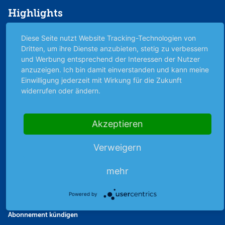
Highlights
Archiv
Diese Seite nutzt Website Tracking-Technologien von
Börsenbericht
Dritten, um ihre Dienste anzubieten, stetig zu verbessern
Börsengerüchte
und Werbung entsprechend der Interessen der Nutzer
anzuzeigen. Ich bin damit einverstanden und kann meine
Börsengespräche
Einwilligung jederzeit mit Wirkung für die Zukunft
Börsennews
widerrufen oder ändern.
Favoriten
Finanzpodcast
Akzeptieren
Strategie
Thema der Woche
Verweigern
Themen & Börse
mehr
Abo & Shop
Powered by
Abonnent werden
Abonnement kündigen