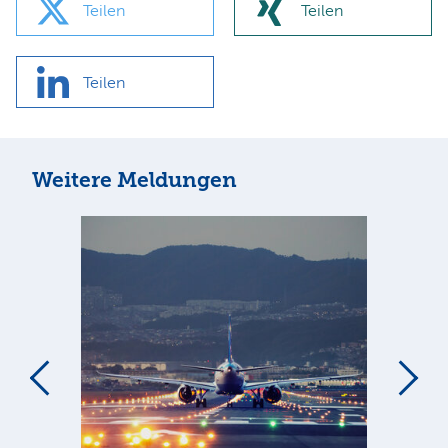
Teilen
Teilen
Teilen
Weitere Meldungen
m