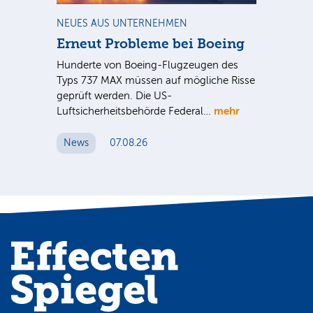
NEUES AUS UNTERNEHMEN
RA
Erneut Probleme bei Boeing
Un
bl
Hunderte von Boeing-Flugzeugen des
Tö
Typs 737 MAX müssen auf mögliche Risse
Dy
n
geprüft werden. Die US-
mehr
e
Luftsicherheitsbehörde Federal…
Die
Int
News
07.08.26
unt
Cl
N