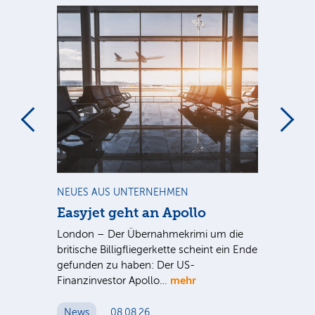
m
NEUES AUS UNTERNEHMEN
NE
Easyjet geht an Apollo
PV
G
ist
London – Der Übernahmekrimi um die
ten
britische Billigfliegerkette scheint ein Ende
Für
gefunden zu haben: Der US-
An
mehr
Finanzinvestor Apollo…
Um
News
08.08.26
N