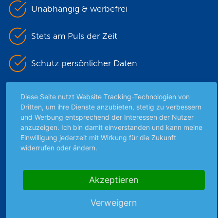
Unabhängig & werbefrei
Stets am Puls der Zeit
Schutz persönlicher Daten
Sicher mit SSL-Verschlüsselung
Diese Seite nutzt Website Tracking-Technologien von
Dritten, um ihre Dienste anzubieten, stetig zu verbessern
und Werbung entsprechend der Interessen der Nutzer
anzuzeigen. Ich bin damit einverstanden und kann meine
Highlights
Einwilligung jederzeit mit Wirkung für die Zukunft
Archiv
widerrufen oder ändern.
Börsenbericht
Börsengerüchte
Akzeptieren
Börsengespräche
Börsennews
Verweigern
Favoriten