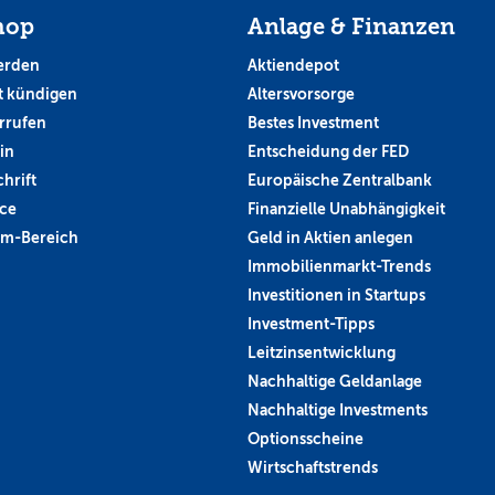
hop
Anlage & Finanzen
erden
Aktiendepot
 kündigen
Altersvorsorge
rrufen
Bestes Investment
in
Entscheidung der FED
hrift
Europäische Zentralbank
ce
Finanzielle Unabhängigkeit
um-Bereich
Geld in Aktien anlegen
Immobilienmarkt-Trends
Investitionen in Startups
Investment-Tipps
Leitzinsentwicklung
Nachhaltige Geldanlage
Nachhaltige Investments
Optionsscheine
Wirtschaftstrends