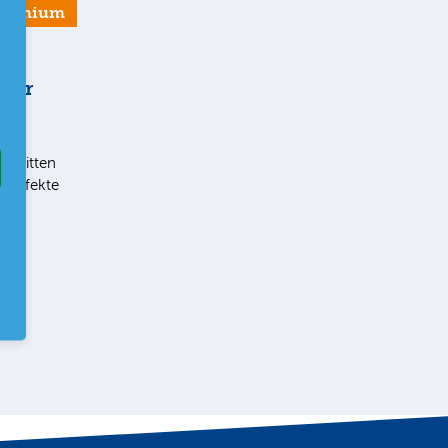
Premium
 der
t im
chnitten
eneffekte