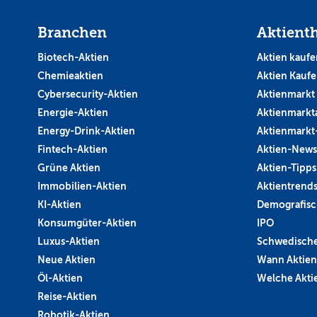
Branchen
Aktient
Biotech-Aktien
Aktien kaufe
Chemieaktien
Aktien Kauf
Cybersecurity-Aktien
Aktienmarkt
Energie-Aktien
Aktienmarkt
Energy-Drink-Aktien
Aktienmarkt
Fintech-Aktien
Aktien-News
Grüne Aktien
Aktien-Tipps
Immobilien-Aktien
Aktientrend
KI-Aktien
Demografisc
Konsumgüter-Aktien
IPO
Luxus-Aktien
Schwedische
Neue Aktien
Wann Aktien
Öl-Aktien
Welche Aktie
Reise-Aktien
Robotik-Aktien