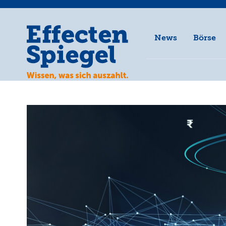
News
Börse