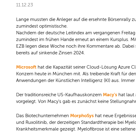
11.12.23
Lange mussten die Anleger auf die ersehnte Börsenrally z
zumindest optimistische.
Nachdem der deutsche Leitindex am vergangenen Freitag u.
zumindest im frühen Hande erneut an einem Kursplus. Mit
EZB legen diese Woche noch ihre Kommentare ab. Dabei si
bereits auf sinkende Zinsen 2024.
Microsoft
hat die Kapazität seiner Cloud-Lösung Azure Clo
Konzern heute in München mit. Als treibende Kraft für d
Anwendungen der Künstlichen Intelligenz (KI) aus. Immer
Macy's
Der traditionsreiche US-Kaufhauskonzern
hat laut
vorgelegt. Von Macy's gab es zunächst keine Stellungna
MorphoSys
Das Biotechunternehmen
hat neue Ergebnisse
und Ruxolitinib, der derzeitigen Standardtherapie bei Mye
Krankheitsmerkmale gezeigt. Myelofibrose ist eine selte