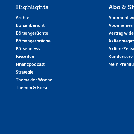
Highlights
Abo & S
Archiv
Abonnent w
Börsenbericht
Abonnement
Börsengerüchte
Vertrag wide
Börsengespräche
Aktienmagaz
Börsennews
Aktien-Zeitsc
Favoriten
Kundenservi
Finanzpodcast
Mein Premi
Strategie
Thema der Woche
Themen & Börse