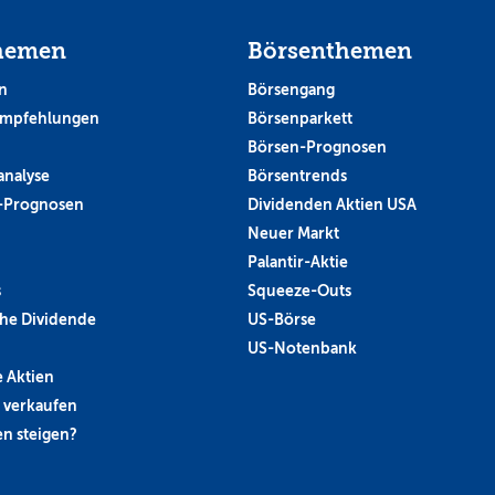
hemen
Börsenthemen
n
Börsengang
empfehlungen
Börsenparkett
Börsen-Prognosen
analyse
Börsentrends
-Prognosen
Dividenden Aktien USA
Neuer Markt
Palantir-Aktie
s
Squeeze-Outs
he Dividende
US-Börse
US-Notenbank
 Aktien
 verkaufen
n steigen?