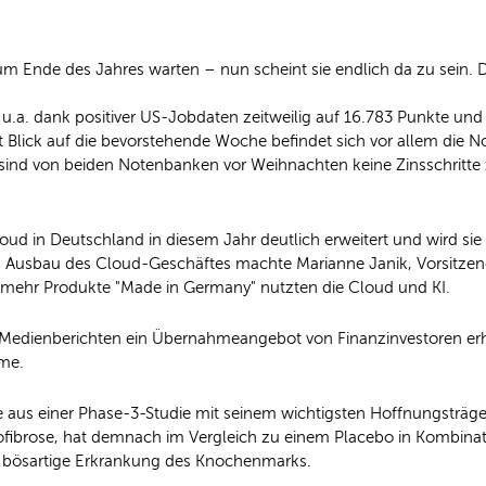
um Ende des Jahres warten – nun scheint sie endlich da zu sein. 
a. dank positiver US-Jobdaten zeitweilig auf 16.783 Punkte und d
 Blick auf die bevorstehende Woche befindet sich vor allem die 
nd von beiden Notenbanken vor Weihnachten keine Zinsschritte zu 
ud in Deutschland in diesem Jahr deutlich erweitert und wird sie 
en Ausbau des Cloud-Geschäftes machte Marianne Janik, Vorsitze
 mehr Produkte "Made in Germany" nutzten die Cloud und KI.
 Medienberichten ein Übernahmeangebot von Finanzinvestoren erhal
hme.
 aus einer Phase-3-Studie mit seinem wichtigsten Hoffnungsträger
lofibrose, hat demnach im Vergleich zu einem Placebo in Kombinati
ne bösartige Erkrankung des Knochenmarks.