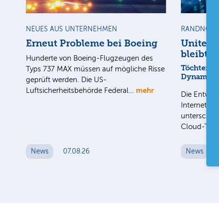
NEUES AUS UNTERNEHMEN
RANDNOTI
Erneut Probleme bei Boeing
United 
bleibt a
Hunderte von Boeing-Flugzeugen des
Töchter mi
Typs 737 MAX müssen auf mögliche Risse
Dynamik
geprüft werden. Die US-
mehr
Luftsicherheitsbehörde Federal…
Die Entwick
Internet-Fa
unterschied
Cloud-Toc
News
07.08.26
News