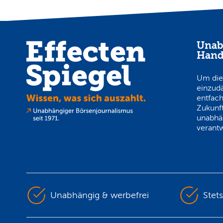
Unab
Hand
Um die
einzud
entfach
Zukunft
unabhä
verantw
Unabhängig & werbefrei
Stet