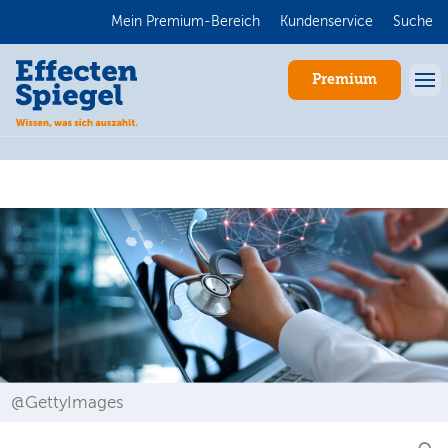
Mein Premium-Bereich
Kundenservice
Suche
Premium
Anmelden
@GettyImages