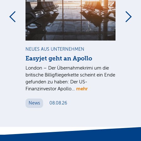
m
NEUES AUS UNTERNEHMEN
NE
Easyjet geht an Apollo
PV
G
ist
London – Der Übernahmekrimi um die
ten
britische Billigfliegerkette scheint ein Ende
Für
gefunden zu haben: Der US-
An
mehr
Finanzinvestor Apollo…
Um
News
08.08.26
N