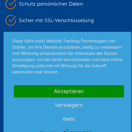
Schutz persönlicher Daten
Sicher mit SSL-Verschlüsselung
Diese Seite nutzt Website Tracking-Technologien von
Highlights
Dritten, um ihre Dienste anzubieten, stetig zu verbessern
und Werbung entsprechend der Interessen der Nutzer
Archiv
anzuzeigen. Ich bin damit einverstanden und kann meine
Börsenbericht
Einwilligung jederzeit mit Wirkung für die Zukunft
Börsengerüchte
widerrufen oder ändern.
Börsengespräche
Börsennews
Akzeptieren
Favoriten
Finanzpodcast
Verweigern
Strategie
Thema der Woche
mehr
Themen & Börse