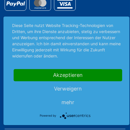
Diese Seite nutzt Website Tracking-Technologien von
Premiumpartner
Dritten, um ihre Dienste anzubieten, stetig zu verbessern
der DEG
und Werbung entsprechend der Interessen der Nutzer
anzuzeigen. Ich bin damit einverstanden und kann meine
Einwilligung jederzeit mit Wirkung für die Zukunft
widerrufen oder ändern.
Unabhängig & werbefrei
Akzeptieren
Stets am Puls der Zeit
Verweigern
Schutz persönlicher Daten
mehr
Sicher mit SSL-Verschlüsselung
Powered by