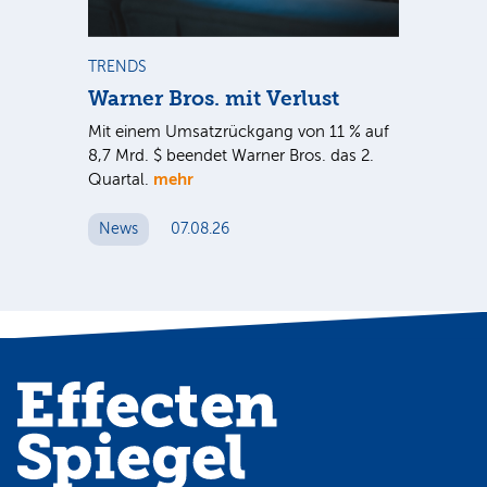
m
TRENDS
TR
Warner Bros. mit Verlust
Sh
em
Mit einem Umsatzrückgang von 11 % auf
Dan
tal
8,7 Mrd. $ beendet Warner Bros. das 2.
Br
mehr
er
Quartal.
Mrd
ge
News
07.08.26
N