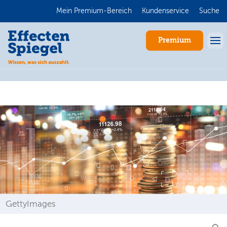
Mein Premium-Bereich
Kundenservice
Suche
Premium
Anmelden
GettyImages