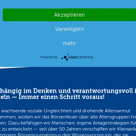
Akzeptieren
06.08.26
News
06.08.26
Verweigern
mehr
Powered by
hängig im Denken und verantwortungsvoll 
eln — Immer einen Schritt voraus!
 wachsende soziale Ungleichheit und drohende Altersarmut
ämmen, wollen wir das Börsenfeuer über alle Altersgruppen h
en. Dazu befähigen wir Menschen, eigene Anlagestrategien für
 zu entwickeln — seit über 50 Jahren verschaffen wir Kleinanl
ngigem Börsenjournalismus den Wissensvorsprung, der sie