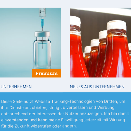
Premium
S UNTERNEHMEN
NEUES AUS UNTERNEHMEN
m treibt Eli Lilly
Kraft Heinz treibt U
Diese Seite nutzt Website Tracking-Technologien von Dritten, um
voran
makonzern Eli Lilly hat dank
ihre Dienste anzubieten, stetig zu verbessern und Werbung
end hohen Nachfrage nach
Kraft Heinz hat im abgelaufen
entsprechend der Interessen der Nutzer anzuzeigen. Ich bin damit
ikamenten zur
Jahresviertel einen geringere
einverstanden und kann meine Einwilligung jederzeit mit Wirkung
mehr
eduktion und…
und Umsatz verzeichnet, aber 
für die Zukunft widerrufen oder ändern.
m
Umsatzprognose dennoch…