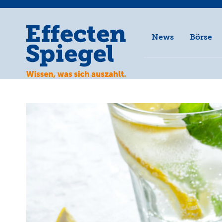
News
Börse