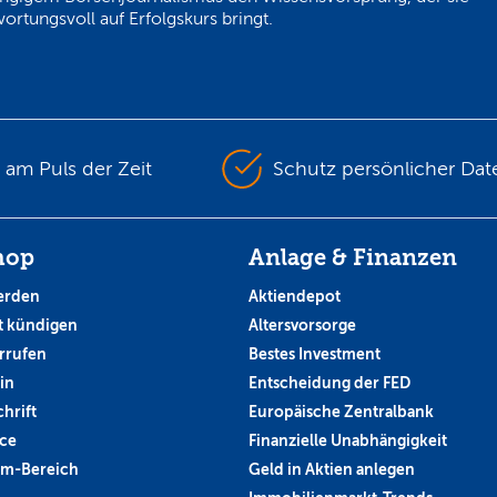
ortungsvoll auf Erfolgskurs bringt.
s am Puls der Zeit
Schutz persönlicher Dat
hop
Anlage & Finanzen
erden
Aktiendepot
 kündigen
Altersvorsorge
rrufen
Bestes Investment
in
Entscheidung der FED
hrift
Europäische Zentralbank
ce
Finanzielle Unabhängigkeit
um-Bereich
Geld in Aktien anlegen