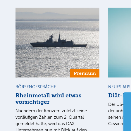
Premium
BÖRSENGESPRÄCHE
NEUES AU
Rheinmetall wird etwas
Diät-Boo
vorsichtiger
Der US-Phar
Nachdem der Konzern zuletzt seine
der anhalt
vorläufigen Zahlen zum 2. Quartal
seinen Med
gemeldet hatte, wird das DAX-
Gewichtsr
Unternehmen nun mit Blick auf den…