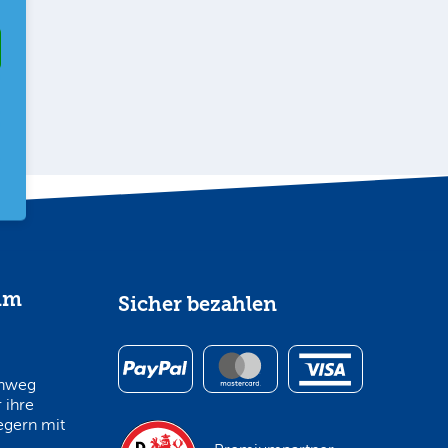
im
Sicher bezahlen
inweg
 ihre
egern mit