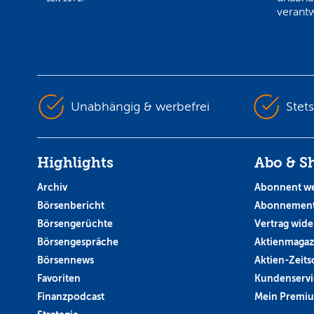
verantw
Unabhängig & werbefrei
Stet
Highlights
Abo & S
Archiv
Abonnent w
Börsenbericht
Abonnement
Börsengerüchte
Vertrag wide
Börsengespräche
Aktienmagaz
Börsennews
Aktien-Zeitsc
Favoriten
Kundenservi
Finanzpodcast
Mein Premi