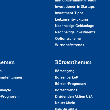
Immobilienmarkt-Trends
Investitionen in Startups
Investment-Tipps
Leitzinsentwicklung
Nachhaltige Geldanlage
Nachhaltige Investments
Optionsscheine
Wirtschaftstrends
hemen
Börsenthemen
n
Börsengang
empfehlungen
Börsenparkett
Börsen-Prognosen
analyse
Börsentrends
-Prognosen
Dividenden Aktien USA
Neuer Markt
Palantir-Aktie