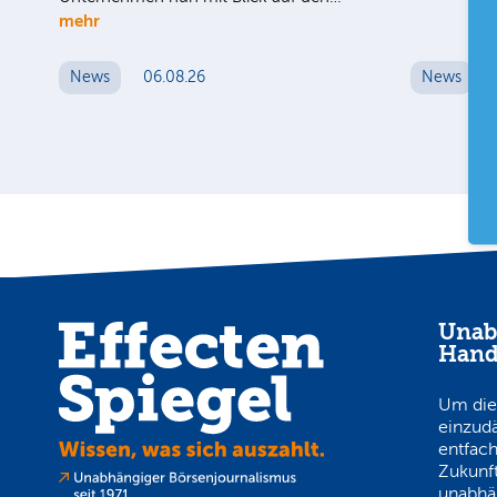
mehr
News
06.08.26
News
Unab
Hand
Um die
einzud
entfach
Zukunft
unabhä