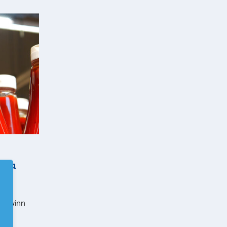
mbau
en
n Gewinn
die
ehr