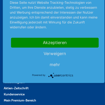
Diese Seite nutzt Website Tracking-Technologien von
Börsengespräche
Dritten, um ihre Dienste anzubieten, stetig zu verbessern
Börsennews
und Werbung entsprechend der Interessen der Nutzer
Favoriten
anzuzeigen. Ich bin damit einverstanden und kann meine
Finanzpodcast
Einwilligung jederzeit mit Wirkung für die Zukunft
widerrufen oder ändern.
Strategie
Thema der Woche
Themen & Börse
Akzeptieren
Verweigern
Abo & Shop
mehr
Abonnent werden
Abonnement kündigen
Powered by
Vertrag widerrufen
Aktienmagazin
Aktien-Zeitschrift
Kundenservice
Mein Premium-Bereich