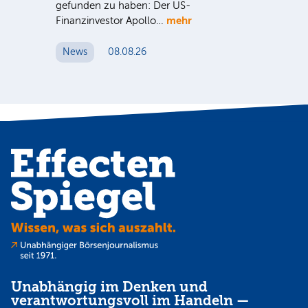
gefunden zu haben: Der US-
An
mehr
Finanzinvestor Apollo…
Um
News
08.08.26
N
Unabhängig im Denken und
verantwortungsvoll im Handeln —