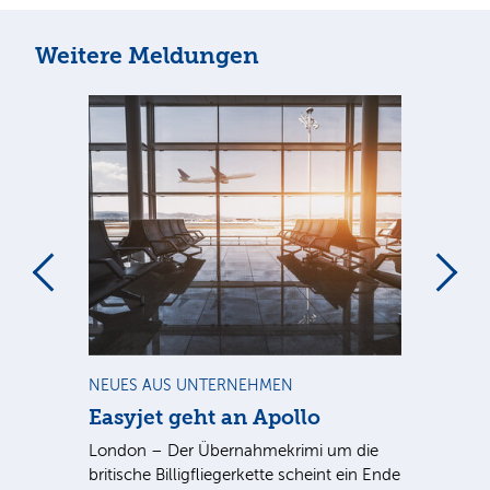
Weitere Meldungen
m
NEUES AUS UNTERNEHMEN
NE
Easyjet geht an Apollo
PV
G
ist
London – Der Übernahmekrimi um die
ten
britische Billigfliegerkette scheint ein Ende
Für