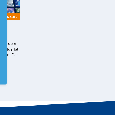
Premium
ey
5“ hat dem
 3. Quartal
geben. Der