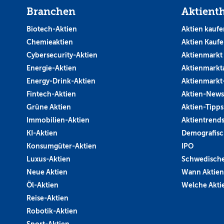
Branchen
Aktient
Biotech-Aktien
Aktien kaufe
Chemieaktien
Aktien Kauf
Cybersecurity-Aktien
Aktienmarkt
Energie-Aktien
Aktienmarkt
Energy-Drink-Aktien
Aktienmarkt
Fintech-Aktien
Aktien-News
Grüne Aktien
Aktien-Tipps
Immobilien-Aktien
Aktientrend
KI-Aktien
Demografisc
Konsumgüter-Aktien
IPO
Luxus-Aktien
Schwedische
Neue Aktien
Wann Aktien
Öl-Aktien
Welche Aktie
Reise-Aktien
Robotik-Aktien
Sport-Aktien