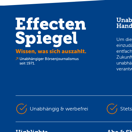
Unab
Hand
Um die
einzud
entfach
Zukunft
unabhä
verantw
Unabhängig & werbefrei
Stet