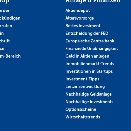
hop
Anlage & Finanzen
erden
Aktiendepot
 kündigen
Altersvorsorge
rrufen
Bestes Investment
in
Entscheidung der FED
hrift
Europäische Zentralbank
ce
Finanzielle Unabhängigkeit
um-Bereich
Geld in Aktien anlegen
Immobilienmarkt-Trends
Investitionen in Startups
Investment-Tipps
Leitzinsentwicklung
Nachhaltige Geldanlage
Nachhaltige Investments
Optionsscheine
Wirtschaftstrends