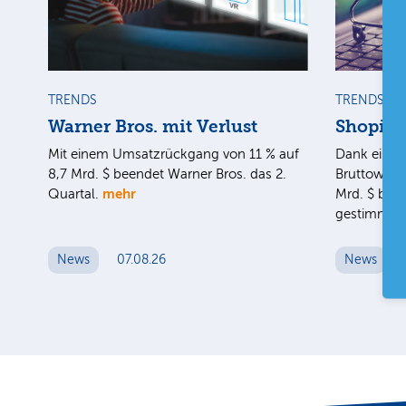
TRENDS
TRENDS
Warner Bros. mit Verlust
Shopify
Mit einem Umsatzrückgang von 11 % auf
Dank eines
8,7 Mrd. $ beendet Warner Bros. das 2.
Bruttoware
mehr
Quartal.
Mrd. $ blei
gestimmt.
News
07.08.26
News