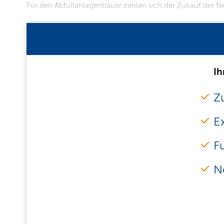
Für den Abfüllanlagenbauer zahlen sich der Zukauf der N
Ih
Zu
E
F
N