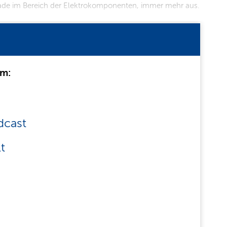
erade im Bereich der Elektrokomponenten, immer mehr aus.
um:
dcast
t