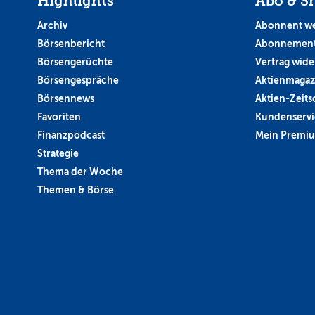
Highlights
Abo & S
Archiv
Abonnent w
Börsenbericht
Abonnement
Börsengerüchte
Vertrag wide
Börsengespräche
Aktienmagaz
Börsennews
Aktien-Zeitsc
Favoriten
Kundenservi
Finanzpodcast
Mein Premi
Strategie
Thema der Woche
Themen & Börse