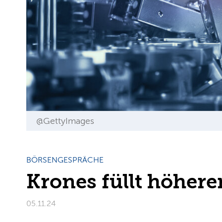
@GettyImages
BÖRSENGESPRÄCHE
Krones füllt höher
05.11.24