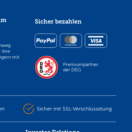
im
Sicher bezahlen
inweg
 ihre
egern mit
Premiumpartner
der DEG
en
Sicher mit SSL-Verschlüsselung