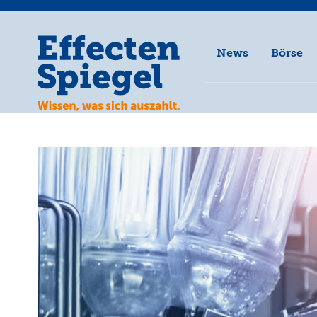
News
Börse