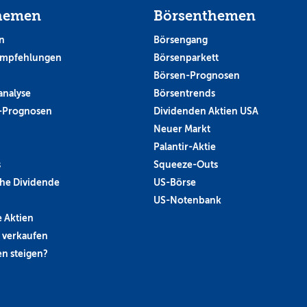
hemen
Börsenthemen
n
Börsengang
empfehlungen
Börsenparkett
Börsen-Prognosen
analyse
Börsentrends
-Prognosen
Dividenden Aktien USA
Neuer Markt
Palantir-Aktie
s
Squeeze-Outs
he Dividende
US-Börse
US-Notenbank
 Aktien
 verkaufen
n steigen?