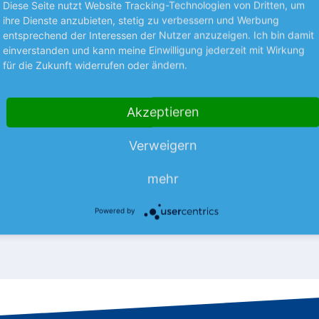
Diese Seite nutzt Website Tracking-Technologien von Dritten, um
ihre Dienste anzubieten, stetig zu verbessern und Werbung
entsprechend der Interessen der Nutzer anzuzeigen. Ich bin damit
Premium
einverstanden und kann meine Einwilligung jederzeit mit Wirkung
für die Zukunft widerrufen oder ändern.
NEUES AUS UNTERNEHMEN
 steigert Gewinn
Toy Story treibt Disn
Akzeptieren
 Anstiegs des
Vor allem der Film „Toy Story 
nvolumens um 32 % auf 115,6
Unterhaltungsriesen Disney im
Verweigern
bt Shopify weiter optimistisch
per Ende Juni Rückenwind ge
mehr
mehr
Erfolg des…
mehr
06.08.26
News
06.08.26
Powered by