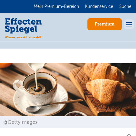
Mein Premium-Bereich
Kundenservice
Suche
Premium
Anmelden
@GettyImages