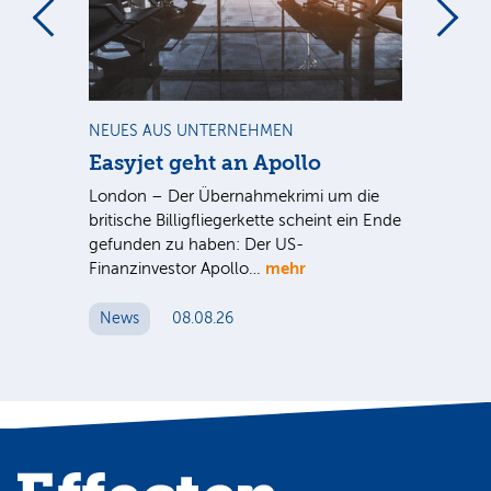
m
NEUES AUS UNTERNEHMEN
NE
Easyjet geht an Apollo
PV
G
ist
London – Der Übernahmekrimi um die
ten
britische Billigfliegerkette scheint ein Ende
Für
gefunden zu haben: Der US-
An
mehr
Finanzinvestor Apollo…
Um
News
08.08.26
N