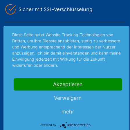
Sicher mit SSL-Verschlüsselung
Highlights
Diese Seite nutzt Website Tracking-Technologien von
Dritten, um ihre Dienste anzubieten, stetig zu verbessern
Archiv
und Werbung entsprechend der Interessen der Nutzer
Börsenbericht
anzuzeigen. Ich bin damit einverstanden und kann meine
Börsengerüchte
Einwilligung jederzeit mit Wirkung für die Zukunft
widerrufen oder ändern.
Börsengespräche
Börsennews
Favoriten
Akzeptieren
Finanzpodcast
Strategie
Verweigern
Thema der Woche
mehr
Themen & Börse
Powered by