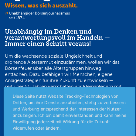
Unabhängig im Denken und
verantwortungsvoll im Handeln —
Immer einen Schritt voraus!
Um die wachsende soziale Ungleichheit und
drohende Altersarmut einzudämmen, wollen wir das
Börsenfeuer über alle Altersgruppen hinweg
entfachen. Dazu befähigen wir Menschen, eigene
Anlagestrategien für ihre Zukunft zu entwickeln —
seit über 50 Jahren verschaffen wir Kleinanlegern mit
unabhängigem Börsenjournalismus den
Diese Seite nutzt Website Tracking-Technologien von
Wissensvorsprung, der sie verantwortungsvoll auf
Dritten, um ihre Dienste anzubieten, stetig zu verbessern
Erfolgskurs bringt.
und Werbung entsprechend der Interessen der Nutzer
anzuzeigen. Ich bin damit einverstanden und kann meine
Sicher bezahlen
Einwilligung jederzeit mit Wirkung für die Zukunft
widerrufen oder ändern.