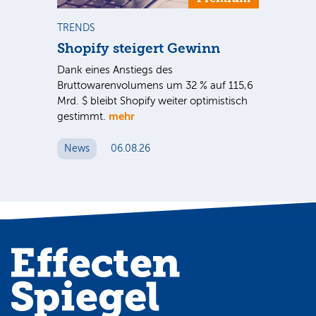
TRENDS
NE
Shopify steigert Gewinn
To
ie
Dank eines Anstiegs des
Vor
rtal
Bruttowarenvolumens um 32 % auf 115,6
Unt
Mrd. $ bleibt Shopify weiter optimistisch
pe
mehr
gestimmt.
Er
News
06.08.26
N