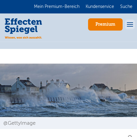
Mein Premium-Bereich
Kundenservice
Suche
Premium
Anmelden
@GettyImage