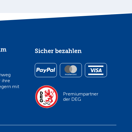
im
Sicher bezahlen
inweg
 ihre
egern mit
Premiumpartner
der DEG