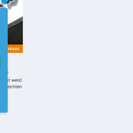
Premium
ern
list weist
en leichten