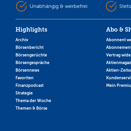
Unabhängig & werbefrei
Stet
Highlights
Abo & S
Archiv
Abonnent w
Börsenbericht
Abonnement
Börsengerüchte
Vertrag wide
Börsengespräche
Aktienmagaz
Börsennews
Aktien-Zeitsc
Favoriten
Kundenservi
Finanzpodcast
Mein Premi
Strategie
Thema der Woche
Themen & Börse