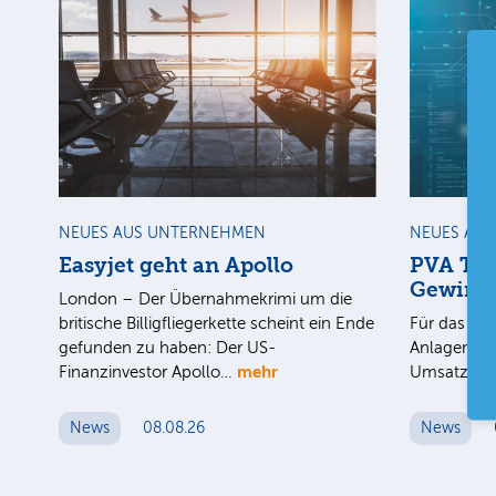
NEUES AUS UNTERNEHMEN
NEUES AU
Easyjet geht an Apollo
PVA Tep
Gewinn
London – Der Übernahmekrimi um die
britische Billigfliegerkette scheint ein Ende
Für das 1. 
gefunden zu haben: Der US-
Anlagenbau
mehr
Finanzinvestor Apollo…
Umsatz au
News
08.08.26
News