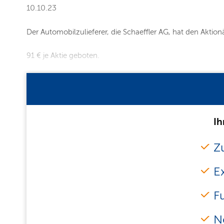
10.10.23
Der Automobilzulieferer, die Schaeffler AG, hat den Akti
91 € je Aktie geboten.
Ih
Zu
E
F
N