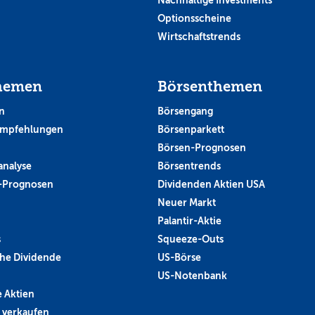
Optionsscheine
Wirtschaftstrends
hemen
Börsenthemen
n
Börsengang
empfehlungen
Börsenparkett
Börsen-Prognosen
analyse
Börsentrends
-Prognosen
Dividenden Aktien USA
Neuer Markt
Palantir-Aktie
s
Squeeze-Outs
he Dividende
US-Börse
US-Notenbank
 Aktien
 verkaufen