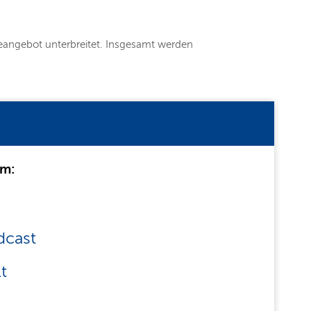
meangebot unterbreitet. Insgesamt werden
um:
dcast
t