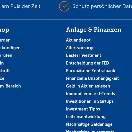
s am Puls der Zeit
Schutz persönlicher Dat
hop
Anlage & Finanzen
erden
Aktiendepot
 kündigen
Altersvorsorge
rrufen
Bestes Investment
in
Entscheidung der FED
hrift
Europäische Zentralbank
ce
Finanzielle Unabhängigkeit
um-Bereich
Geld in Aktien anlegen
Immobilienmarkt-Trends
Investitionen in Startups
Investment-Tipps
Leitzinsentwicklung
Nachhaltige Geldanlage
Nachhaltige Investments