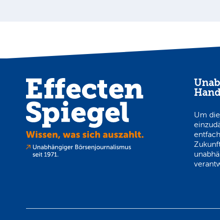
Unab
Hand
Um die
einzud
entfach
Zukunft
unabhä
verantw