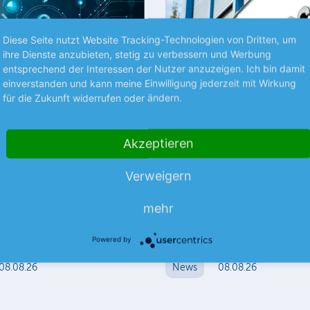
Diese Seite nutzt Website Tracking-Technologien von Dritten, um
ihre Dienste anzubieten, stetig zu verbessern und Werbung
entsprechend der Interessen der Nutzer anzuzeigen. Ich bin damit
einverstanden und kann meine Einwilligung jederzeit mit Wirkung
für die Zukunft widerrufen oder ändern.
Akzeptieren
S UNTERNEHMEN
NEUES AUS UNTERNEHMEN
la mit
technotrans kann lief
Verweigern
einbruch
Der Thermomanagement-Spezia
Halbjahr weist der Hightech-
für die ersten 6 Monate mit ein
mehr
mehr
er einen nahezu konstanten
Umsatzrückgang aus.
mehr
s.
Powered by
08.08.26
News
08.08.26