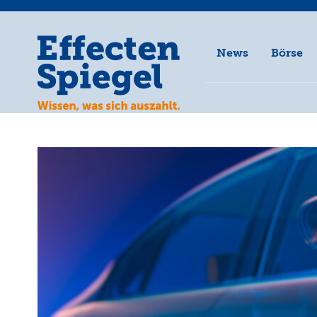
News
Börse