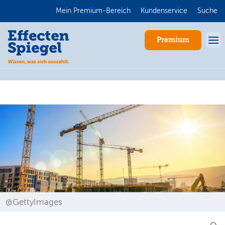
Mein Premium-Bereich
Kundenservice
Suche
Premium
Anmelden
@GettyImages