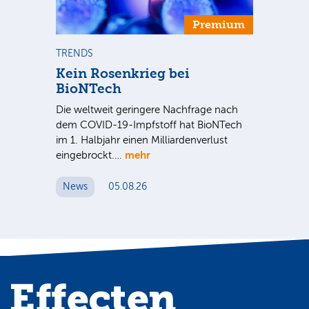
Premium
TRENDS
TR
se
Kein Rosenkrieg bei
US
BioNTech
De
Die weltweit geringere Nachfrage nach
Am
dem COVID-19-Impfstoff hat BioNTech
Sup
im 1. Halbjahr einen Milliardenverlust
be
hr
mehr
eingebrockt.…
wei
News
05.08.26
N