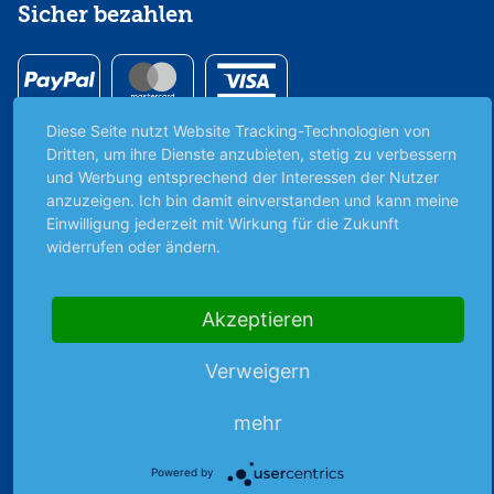
Sicher bezahlen
Diese Seite nutzt Website Tracking-Technologien von
Dritten, um ihre Dienste anzubieten, stetig zu verbessern
Premiumpartner
und Werbung entsprechend der Interessen der Nutzer
der DEG
anzuzeigen. Ich bin damit einverstanden und kann meine
Einwilligung jederzeit mit Wirkung für die Zukunft
widerrufen oder ändern.
Akzeptieren
Unabhängig & werbefrei
Verweigern
Stets am Puls der Zeit
mehr
Schutz persönlicher Daten
Powered by