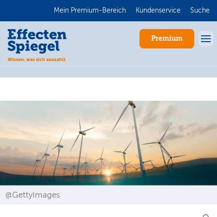
Mein Premium-Bereich
Kundenservice
Suche
Premium
Anmelden
@GettyImages