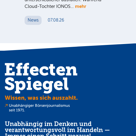
N
mehr
Cloud-Tochter IONOS…
News
07.08.26
Unabhängig im Denken und
verantwortungsvoll im Handeln —