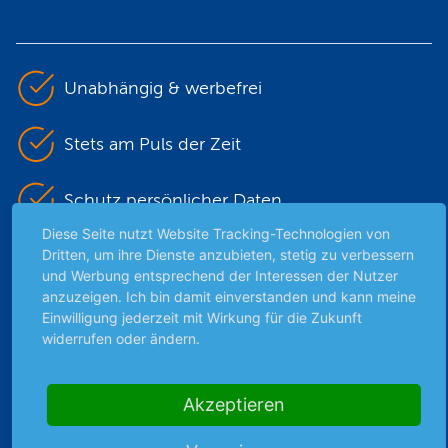
Unabhängig & werbefrei
Stets am Puls der Zeit
Schutz persönlicher Daten
Diese Seite nutzt Website Tracking-Technologien von
Dritten, um ihre Dienste anzubieten, stetig zu verbessern
Sicher mit SSL-Verschlüsselung
und Werbung entsprechend der Interessen der Nutzer
anzuzeigen. Ich bin damit einverstanden und kann meine
Einwilligung jederzeit mit Wirkung für die Zukunft
Highlights
widerrufen oder ändern.
Archiv
Börsenbericht
Akzeptieren
Börsengerüchte