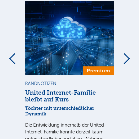
m
Premium
RANDNOTIZEN
NE
United Internet-Familie
SA
bleibt auf Kurs
Sp
t im
Töchter mit unterschiedlicher
Der
Dynamik
1. 
als
Die Entwicklung innerhalb der United-
un
Internet-Familie könnte derzeit kaum
unterschiedlicher ausfallen. Während