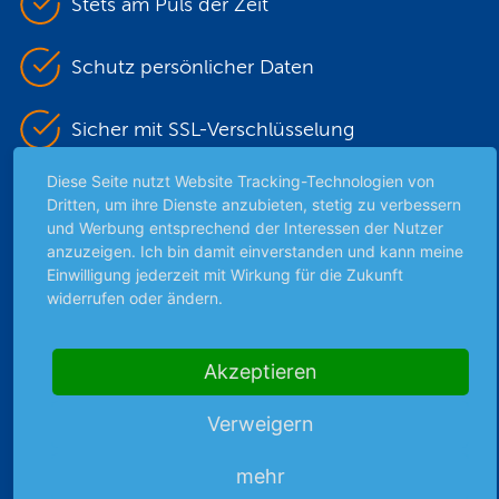
Stets am Puls der Zeit
Schutz persönlicher Daten
Sicher mit SSL-Verschlüsselung
Diese Seite nutzt Website Tracking-Technologien von
Dritten, um ihre Dienste anzubieten, stetig zu verbessern
Highlights
und Werbung entsprechend der Interessen der Nutzer
anzuzeigen. Ich bin damit einverstanden und kann meine
Archiv
Einwilligung jederzeit mit Wirkung für die Zukunft
Börsenbericht
widerrufen oder ändern.
Börsengerüchte
Börsengespräche
Akzeptieren
Börsennews
Favoriten
Verweigern
Finanzpodcast
Strategie
mehr
Thema der Woche