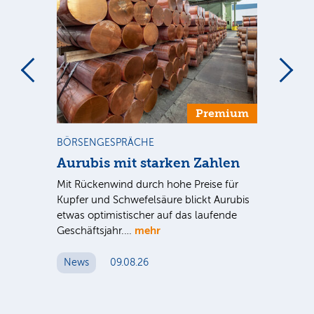
m
Premium
BÖRSENGESPRÄCHE
NE
Aurubis mit starken Zahlen
Ax
Mit Rückenwind durch hohe Preise für
Par
Kupfer und Schwefelsäure blickt Aurubis
sic
etwas optimistischer auf das laufende
wü
mehr
Geschäftsjahr.…
se
News
09.08.26
N