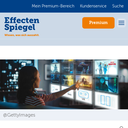
Mein Premium-Bereich
Kundenservice
Suche
Premium
Anmelden
@GettyImages