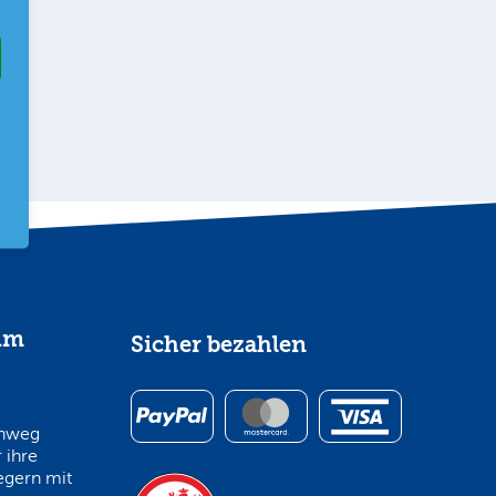
im
Sicher bezahlen
inweg
 ihre
egern mit