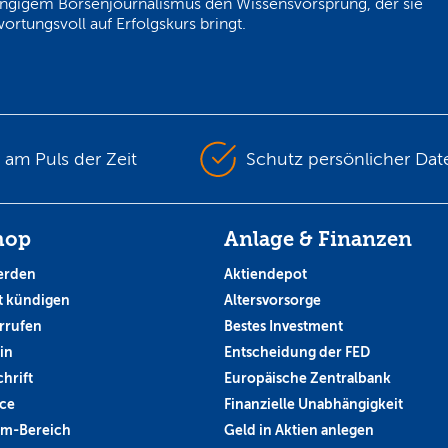
ngigem Börsenjournalismus den Wissensvorsprung, der sie
ortungsvoll auf Erfolgskurs bringt.
s am Puls der Zeit
Schutz persönlicher Dat
hop
Anlage & Finanzen
erden
Aktiendepot
 kündigen
Altersvorsorge
rrufen
Bestes Investment
in
Entscheidung der FED
hrift
Europäische Zentralbank
ce
Finanzielle Unabhängigkeit
um-Bereich
Geld in Aktien anlegen