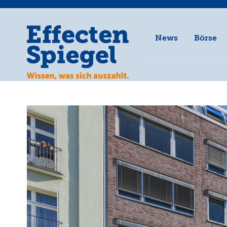
News
Börse