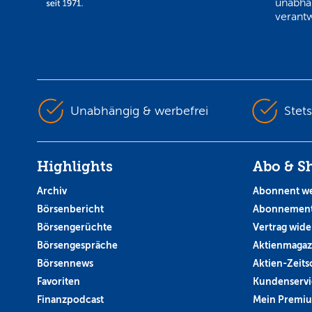
unabhä
verantw
Unabhängig & werbefrei
Stet
Highlights
Abo & S
Archiv
Abonnent w
Börsenbericht
Abonnement
Börsengerüchte
Vertrag wide
Börsengespräche
Aktienmagaz
Börsennews
Aktien-Zeitsc
Favoriten
Kundenservi
Finanzpodcast
Mein Premi