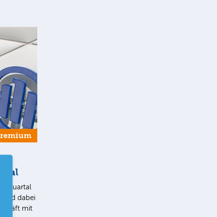
Premium
rtal
2. Quartal
t und dabei
chäft mit