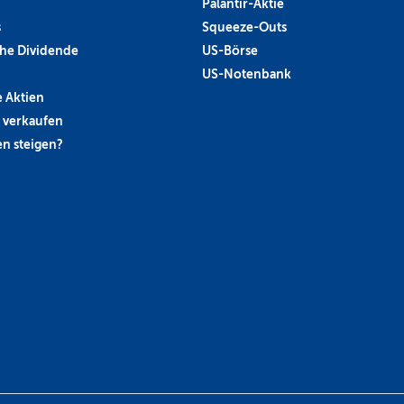
Palantir-Aktie
s
Squeeze-Outs
he Dividende
US-Börse
US-Notenbank
 Aktien
 verkaufen
n steigen?