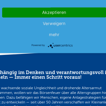
mehr
r Rückversicherer bereits vor
der…
mehr
hen…
Akzeptieren
07.08.26
News
07.08.26
Verweigern
mehr
Powered by
hängig im Denken und verantwortungsvoll 
eln — Immer einen Schritt voraus!
 wachsende soziale Ungleichheit und drohende Altersarmut
ämmen, wollen wir das Börsenfeuer über alle Altersgruppen h
en. Dazu befähigen wir Menschen, eigene Anlagestrategien für
 zu entwickeln — seit über 50 Jahren verschaffen wir Kleinanl