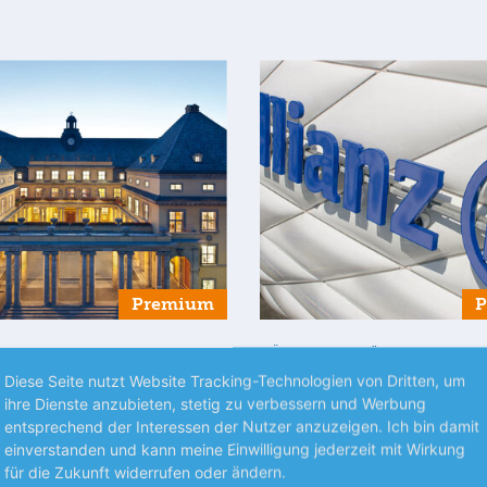
Premium
S UNTERNEHMEN
BÖRSENGESPRÄCHE
Diese Seite nutzt Website Tracking-Technologien von Dritten, um
Re bestätigt
Allianz mit Rekordqua
ihre Dienste anzubieten, stetig zu verbessern und Werbung
iel
Der Versicherungsriese hat im 
entsprechend der Interessen der Nutzer anzuzeigen. Ich bin damit
Re bleibt trotz eines etwas
erneut Rekordzahlen vorgeleg
einverstanden und kann meine Einwilligung jederzeit mit Wirkung
ren Umsatzausblicks auf Kurs.
vor allem vom boomenden Ges
für die Zukunft widerrufen oder ändern.