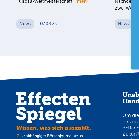
mehr
Fußball-Weltmeisterschaft…
Nachdem de
zwei Woc
News
07.08.26
News
Unab
Hand
Um die
einzud
entfach
Zukunft