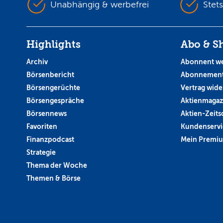
Unabhängig & werbefrei
Stet
Highlights
Abo & S
Archiv
Abonnent w
Börsenbericht
Abonnement
Börsengerüchte
Vertrag wide
Börsengespräche
Aktienmagaz
Börsennews
Aktien-Zeitsc
Favoriten
Kundenservi
Finanzpodcast
Mein Premi
Strategie
Thema der Woche
Themen & Börse