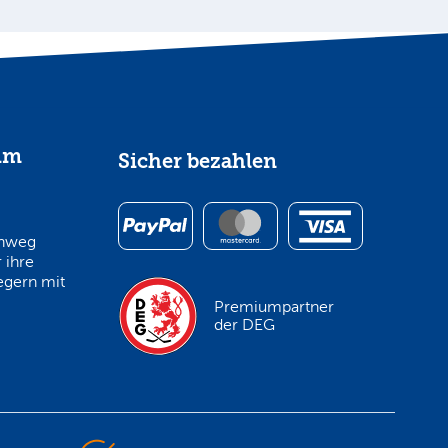
im
Sicher bezahlen
inweg
 ihre
egern mit
Premiumpartner
der DEG