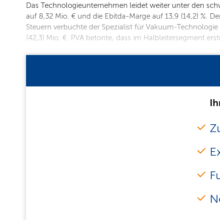
Das Technologieunternehmen leidet weiter unter den schw
auf 8,32 Mio. € und die Ebitda-Marge auf 13,9 (14,2) %. D
Steuern verbuchte der Spezialist für Vakuum-Technologie 
(42,3) Mio. €. PVA betonte, dass im Halbleitersegment er
Ih
Zu
E
F
N