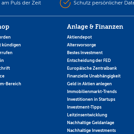
s am Puls der Zeit
Schutz persönlicher Dat
hop
Anlage & Finanzen
erden
Aktiendepot
 kündigen
Altersvorsorge
rrufen
Bestes Investment
in
Entscheidung der FED
hrift
Europäische Zentralbank
ce
Finanzielle Unabhängigkeit
um-Bereich
Geld in Aktien anlegen
Immobilienmarkt-Trends
Investitionen in Startups
Investment-Tipps
Leitzinsentwicklung
Nachhaltige Geldanlage
Nachhaltige Investments