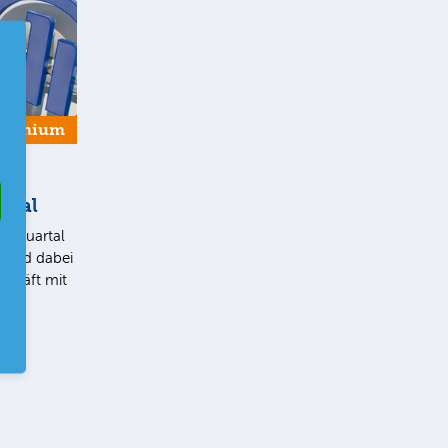
Premium
rtal
2. Quartal
t und dabei
chäft mit