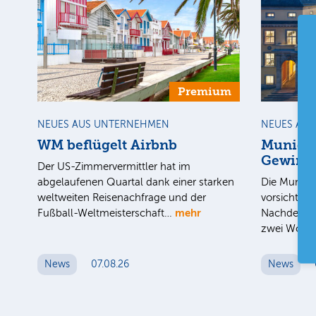
Premium
NEUES AUS UNTERNEHMEN
NEUES AU
WM beflügelt Airbnb
Munich 
Gewinnz
Der US-Zimmervermittler hat im
abgelaufenen Quartal dank einer starken
Die Munich 
weltweiten Reisenachfrage und der
vorsichtige
mehr
Fußball-Weltmeisterschaft…
Nachdem de
zwei Woc
News
07.08.26
News