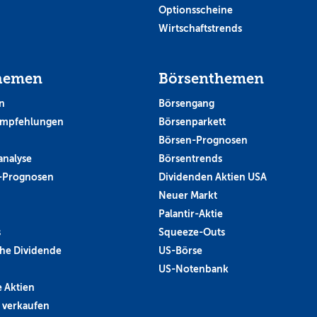
Optionsscheine
Wirtschaftstrends
hemen
Börsenthemen
n
Börsengang
empfehlungen
Börsenparkett
Börsen-Prognosen
analyse
Börsentrends
-Prognosen
Dividenden Aktien USA
Neuer Markt
Palantir-Aktie
s
Squeeze-Outs
he Dividende
US-Börse
US-Notenbank
 Aktien
 verkaufen