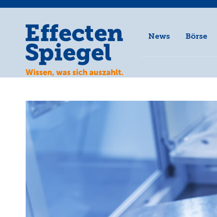
News
Börse