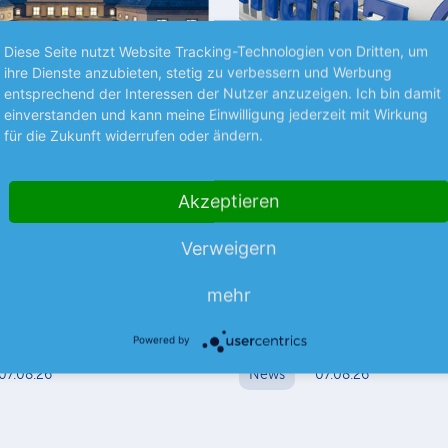
Diese Seite nutzt Website Tracking-Technologien von Dritten, um
ihre Dienste anzubieten, stetig zu verbessern und Werbung
entsprechend der Interessen der Nutzer anzuzeigen. Ich bin damit
einverstanden und kann meine Einwilligung jederzeit mit Wirkung
Premium
für die Zukunft widerrufen oder ändern.
S UNTERNEHMEN
BÖRSENGESPRÄCHE
Akzeptieren
Re bestätigt
Allianz mit Rekordqua
iel
Der Versicherungsriese hat im 
Verweigern
Re bleibt trotz eines etwas
erneut Rekordzahlen vorgeleg
ren Umsatzausblicks auf Kurs.
vor allem vom boomenden Ges
mehr
mehr
r Rückversicherer bereits vor
der…
mehr
hen…
Powered by
07.08.26
News
07.08.26