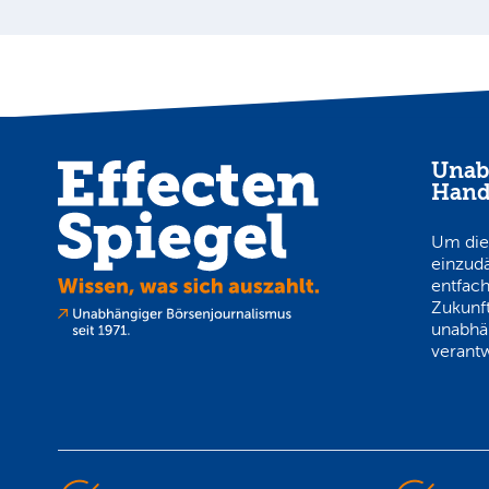
Unab
Hand
Um die
einzud
entfach
Zukunft
unabhä
verantw