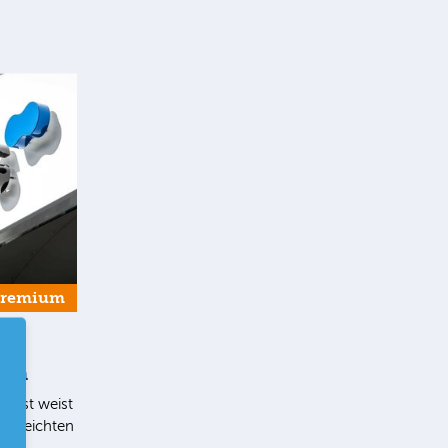
Premium
ern
list weist
en leichten