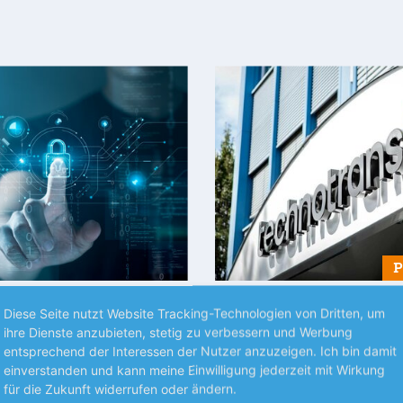
S UNTERNEHMEN
NEUES AUS UNTERNEHMEN
Diese Seite nutzt Website Tracking-Technologien von Dritten, um
ihre Dienste anzubieten, stetig zu verbessern und Werbung
la mit
technotrans kann lief
entsprechend der Interessen der Nutzer anzuzeigen. Ich bin damit
einbruch
Der Thermomanagement-Spezia
einverstanden und kann meine Einwilligung jederzeit mit Wirkung
Halbjahr weist der Hightech-
für die ersten 6 Monate mit ein
für die Zukunft widerrufen oder ändern.
mehr