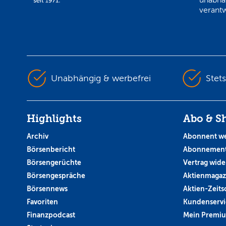
verantw
Unabhängig & werbefrei
Stet
Highlights
Abo & S
Archiv
Abonnent w
Börsenbericht
Abonnement
Börsengerüchte
Vertrag wide
Börsengespräche
Aktienmagaz
Börsennews
Aktien-Zeitsc
Favoriten
Kundenservi
Finanzpodcast
Mein Premi