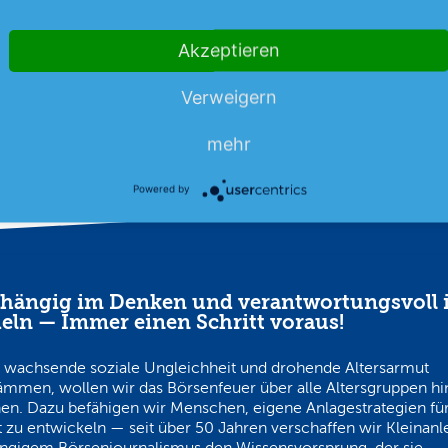
er einen nahezu konstanten
Umsatzrückgang aus.
mehr
s.
Akzeptieren
08.08.26
News
08.08.26
Verweigern
mehr
Powered by
hängig im Denken und verantwortungsvoll 
eln — Immer einen Schritt voraus!
 wachsende soziale Ungleichheit und drohende Altersarmut
ämmen, wollen wir das Börsenfeuer über alle Altersgruppen h
en. Dazu befähigen wir Menschen, eigene Anlagestrategien für
 zu entwickeln — seit über 50 Jahren verschaffen wir Kleinanl
ngigem Börsenjournalismus den Wissensvorsprung, der sie