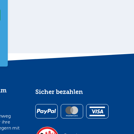
im
Sicher bezahlen
inweg
 ihre
egern mit