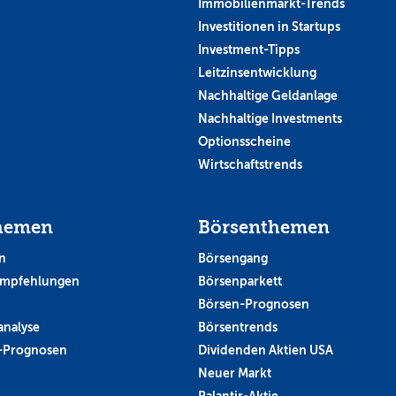
Immobilienmarkt-Trends
Investitionen in Startups
Investment-Tipps
Leitzinsentwicklung
Nachhaltige Geldanlage
Nachhaltige Investments
Optionsscheine
Wirtschaftstrends
hemen
Börsenthemen
n
Börsengang
empfehlungen
Börsenparkett
Börsen-Prognosen
analyse
Börsentrends
-Prognosen
Dividenden Aktien USA
Neuer Markt
Palantir-Aktie