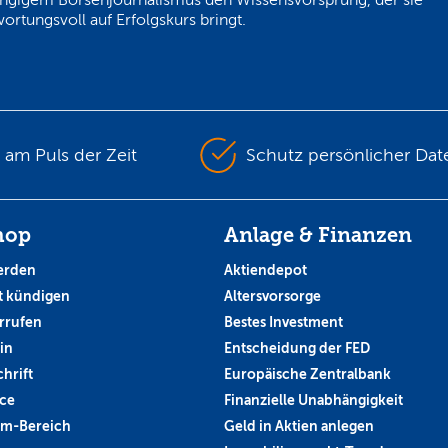
ortungsvoll auf Erfolgskurs bringt.
s am Puls der Zeit
Schutz persönlicher Dat
hop
Anlage & Finanzen
erden
Aktiendepot
 kündigen
Altersvorsorge
rrufen
Bestes Investment
in
Entscheidung der FED
hrift
Europäische Zentralbank
ce
Finanzielle Unabhängigkeit
um-Bereich
Geld in Aktien anlegen