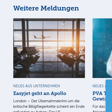
Weitere Meldungen
NEUES AUS UNTERNEHMEN
NEUES AU
Easyjet geht an Apollo
PVA Tep
Gewinn
London – Der Übernahmekrimi um die
britische Billigfliegerkette scheint ein Ende
Für das 1. 