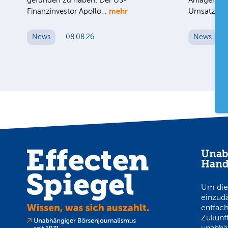
gefunden zu haben: Der US-
Anlagenbau
mehr
Finanzinvestor Apollo…
Umsatz au
News
08.08.26
News
Unab
Hand
Um die
einzud
entfach
Zukunft
unabhä