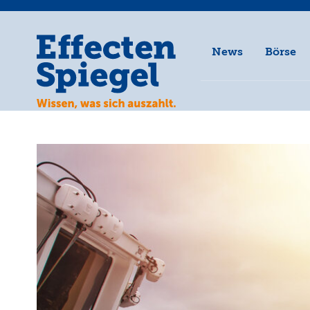
News
Börse