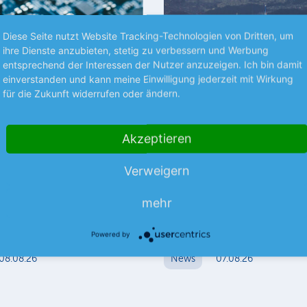
Diese Seite nutzt Website Tracking-Technologien von Dritten, um
ihre Dienste anzubieten, stetig zu verbessern und Werbung
entsprechend der Interessen der Nutzer anzuzeigen. Ich bin damit
einverstanden und kann meine Einwilligung jederzeit mit Wirkung
für die Zukunft widerrufen oder ändern.
S UNTERNEHMEN
NEUES AUS UNTERNEHMEN
Akzeptieren
ebt Ausblick an
Erneut Probleme bei 
Spezialist für den Vertrieb von
Hunderte von Boeing-Flugzeu
Verweigern
llationsmaterial erzielte im
Typs 737 MAX müssen auf mögl
bjahr einen Umsatz von 9,99
geprüft werden. Die US-
mehr
ehr
Luftsicherheitsbehörde Feder
Powered by
08.08.26
News
07.08.26