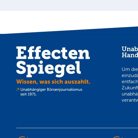
Unab
Hand
Um die
einzud
entfach
Zukunft
unabhä
verantw