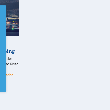
Boeing
gen des
iche Risse
mehr
al…