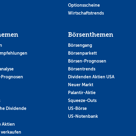
Optionsscheine
Wirtschaftstrends
hemen
Börsenthemen
n
Börsengang
empfehlungen
Börsenparkett
Börsen-Prognosen
analyse
Börsentrends
-Prognosen
Dividenden Aktien USA
Neuer Markt
Palantir-Aktie
s
Squeeze-Outs
he Dividende
US-Börse
US-Notenbank
 Aktien
 verkaufen