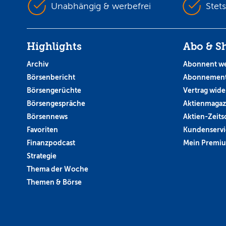
Unabhängig & werbefrei
Stet
Highlights
Abo & S
Archiv
Abonnent w
Börsenbericht
Abonnement
Börsengerüchte
Vertrag wide
Börsengespräche
Aktienmagaz
Börsennews
Aktien-Zeitsc
Favoriten
Kundenservi
Finanzpodcast
Mein Premi
Strategie
Thema der Woche
Themen & Börse