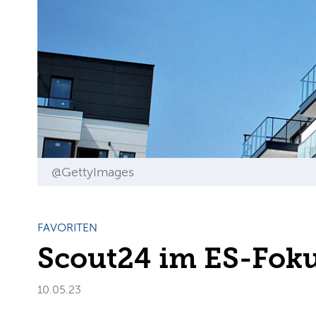
@GettyImages
FAVORITEN
Scout24 im ES-Fok
10.05.23