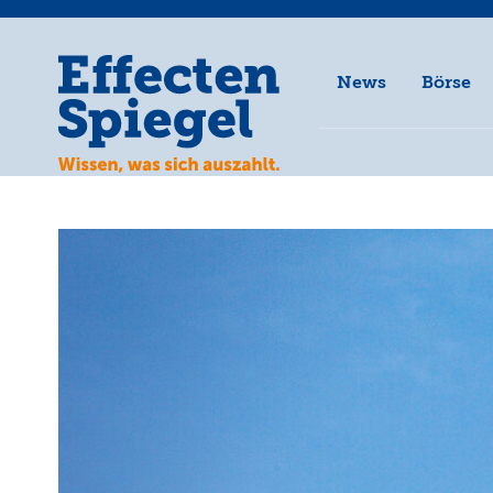
News
Börse