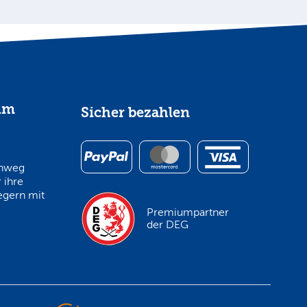
im
Sicher bezahlen
inweg
 ihre
egern mit
Premiumpartner
der DEG