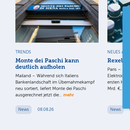
TRENDS
NEUES AU
Monte dei Paschi kann
Rexel h
deutlich aufholen
Paris – Der 
Mailand – Während sich Italiens
Elektroinsta
Bankenlandschaft im Übernahmekampf
ersten Hal
m
neu sortiert, liefert Monte dei Paschi
Mrd. €,…
mehr
ausgerechnet jetzt die…
News
08.08.26
News