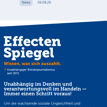
News
06.08.26
N
Unabhängig im Denken und
verantwortungsvoll im Handeln —
Immer einen Schritt voraus!
Um die wachsende soziale Ungleichheit und