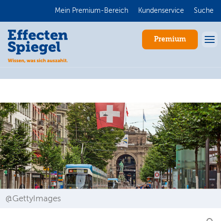
Mein Premium-Bereich
Kundenservice
Suche
Premium
Anmelden
@GettyImages