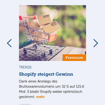
Premium
TRENDS
NE
Shopify steigert Gewinn
To
ie
Dank eines Anstiegs des
Vor
rtal
Bruttowarenvolumens um 32 % auf 115,6
Unt
Mrd. $ bleibt Shopify weiter optimistisch
pe
mehr
gestimmt.
Er