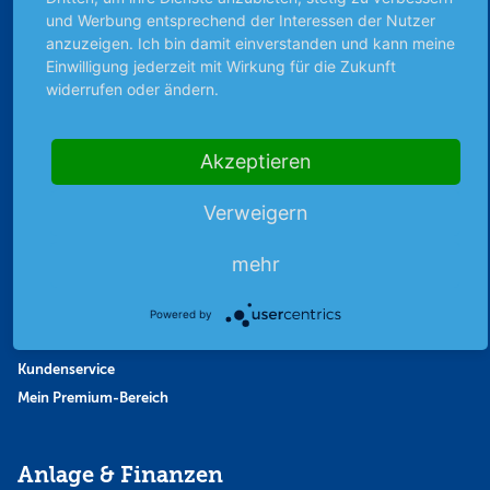
und Werbung entsprechend der Interessen der Nutzer
Finanzpodcast
anzuzeigen. Ich bin damit einverstanden und kann meine
Strategie
Einwilligung jederzeit mit Wirkung für die Zukunft
Thema der Woche
widerrufen oder ändern.
Themen & Börse
Akzeptieren
Abo & Shop
Verweigern
Abonnent werden
Abonnement kündigen
mehr
Vertrag widerrufen
Aktienmagazin
Powered by
Aktien-Zeitschrift
Kundenservice
Mein Premium-Bereich
Anlage & Finanzen