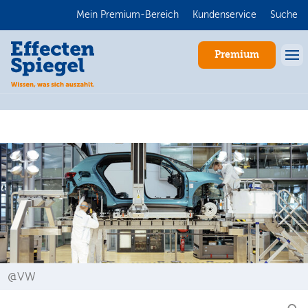
Mein Premium-Bereich
Kundenservice
Suche
Premium
Anmelden
@VW