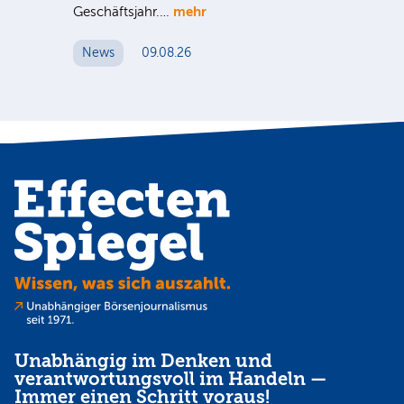
mehr
Geschäftsjahr.…
se
News
09.08.26
N
Unabhängig im Denken und
verantwortungsvoll im Handeln —
Immer einen Schritt voraus!