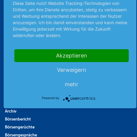
Diese Seite nutzt Website Tracking-Technologien von
Dritten, um ihre Dienste anzubieten, stetig zu verbessern
und Werbung entsprechend der Interessen der Nutzer
anzuzeigen. Ich bin damit einverstanden und kann meine
Unabhängig & werbefrei
Einwilligung jederzeit mit Wirkung für die Zukunft
widerrufen oder ändern.
Stets am Puls der Zeit
Akzeptieren
Schutz persönlicher Daten
Verweigern
Sicher mit SSL-Verschlüsselung
mehr
Powered by
Highlights
Archiv
Börsenbericht
Börsengerüchte
Börsengespräche