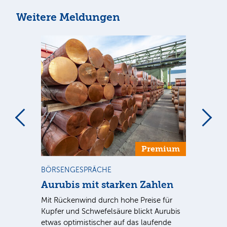
Weitere Meldungen
m
Premium
BÖRSENGESPRÄCHE
NE
Aurubis mit starken Zahlen
Ax
Mit Rückenwind durch hohe Preise für
Par
Kupfer und Schwefelsäure blickt Aurubis
sic
etwas optimistischer auf das laufende
wü