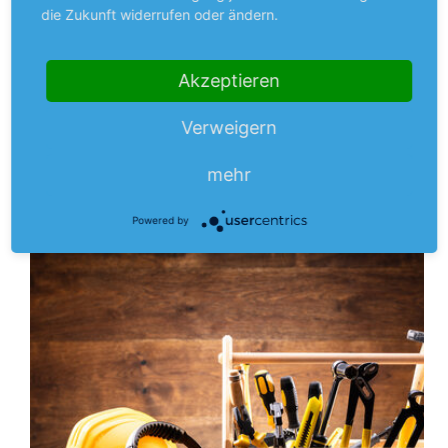
MTU
die Zukunft widerrufen oder ändern.
rechnet mit halbiertem Gewinn
Der Triebwerkshersteller hat in den ersten 6 Monaten des
Akzeptieren
laufenden Geschäftsjahres sehr unter der Pandemie
mehr
gelitten.
Verweigern
Aus dem Anlegermagazin
mehr
Powered by