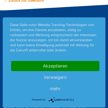
← Zurück zur Übersicht
Diese Seite nutzt Website Tracking-Technologien von
Dritten, um ihre Dienste anzubieten, stetig zu
verbessern und Werbung entsprechend der Interessen
der Nutzer anzuzeigen. Ich bin damit einverstanden
und kann meine Einwilligung jederzeit mit Wirkung für
die Zukunft widerrufen oder ändern.
Akzeptieren
Unabhängig im Denken und
verantwortungsvoll im Handeln —
Verweigern
Immer einen Schritt voraus!
Um die wachsende soziale Ungleichheit und
mehr
drohende Altersarmut einzudämmen, wollen wir das
Börsenfeuer über alle Altersgruppen hinweg
Powered by
entfachen. Dazu befähigen wir Menschen, eigene
Anlagestrategien für ihre Zukunft zu entwickeln —