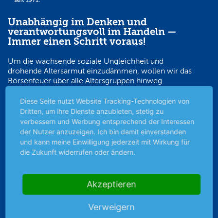
Unabhängig im Denken und
verantwortungsvoll im Handeln —
Immer einen Schritt voraus!
Um die wachsende soziale Ungleichheit und
drohende Altersarmut einzudämmen, wollen wir das
Börsenfeuer über alle Altersgruppen hinweg
entfachen. Dazu befähigen wir Menschen, eigene
Anlagestrategien für ihre Zukunft zu entwickeln —
Diese Seite nutzt Website Tracking-Technologien von
seit über 50 Jahren verschaffen wir Kleinanlegern mit
Dritten, um ihre Dienste anzubieten, stetig zu
unabhängigem Börsenjournalismus den
verbessern und Werbung entsprechend der Interessen
Wissensvorsprung, der sie verantwortungsvoll auf
der Nutzer anzuzeigen. Ich bin damit einverstanden
Erfolgskurs bringt.
und kann meine Einwilligung jederzeit mit Wirkung für
die Zukunft widerrufen oder ändern.
Sicher bezahlen
Akzeptieren
Verweigern