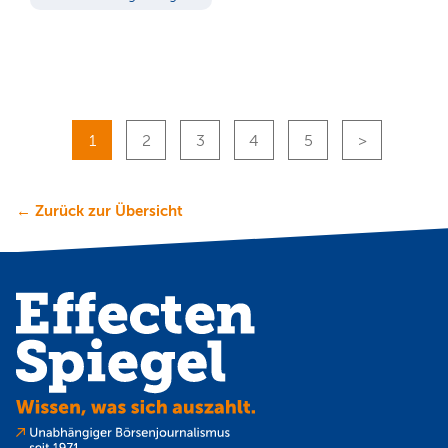
1
2
3
4
5
← Zurück zur Übersicht