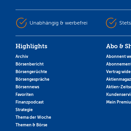
Unabhängig & werbefrei
Stet
Highlights
Abo & S
Archiv
Abonnent w
Börsenbericht
Abonnement
Börsengerüchte
Vertrag wide
Börsengespräche
Aktienmagaz
Börsennews
Aktien-Zeitsc
Favoriten
Kundenservi
Finanzpodcast
Mein Premi
Strategie
Thema der Woche
Themen & Börse