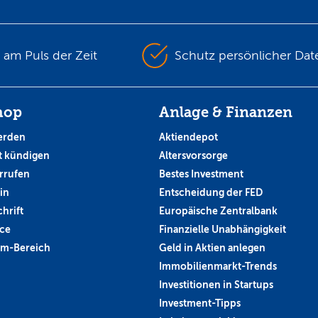
s am Puls der Zeit
Schutz persönlicher Dat
hop
Anlage & Finanzen
erden
Aktiendepot
 kündigen
Altersvorsorge
rrufen
Bestes Investment
in
Entscheidung der FED
hrift
Europäische Zentralbank
ce
Finanzielle Unabhängigkeit
um-Bereich
Geld in Aktien anlegen
Immobilienmarkt-Trends
Investitionen in Startups
Investment-Tipps