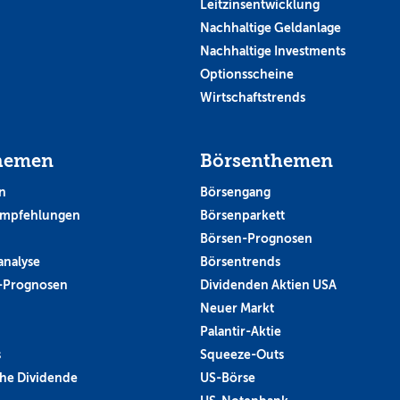
Leitzinsentwicklung
Nachhaltige Geldanlage
Nachhaltige Investments
Optionsscheine
Wirtschaftstrends
hemen
Börsenthemen
n
Börsengang
empfehlungen
Börsenparkett
Börsen-Prognosen
analyse
Börsentrends
-Prognosen
Dividenden Aktien USA
Neuer Markt
Palantir-Aktie
s
Squeeze-Outs
he Dividende
US-Börse