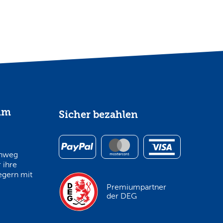
im
Sicher bezahlen
inweg
 ihre
egern mit
Premiumpartner
der DEG