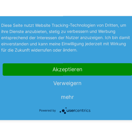
Diese Seite nutzt Website Tracking-Technologien von Dritten, um
ihre Dienste anzubieten, stetig zu verbessern und Werbung
30.08.23
entsprechend der Interessen der Nutzer anzuzeigen. Ich bin damit
einverstanden und kann meine Einwilligung jederzeit mit Wirkung
für die Zukunft widerrufen oder ändern.
Software AG +++ Spezialbaufirma Bauer
Akzeptieren
Im Tauziehen um die Software AG gehen große Aktionäre in Posit
mehr
Bain Capital…
Verweigern
mehr
Powered by