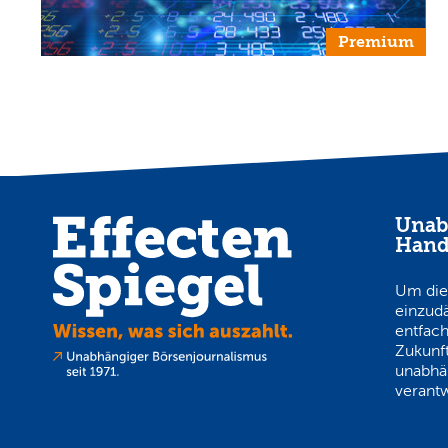
Premium
Unab
Hand
Um die
einzud
entfach
Zukunft
unabhä
verantw