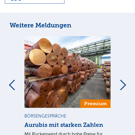
Weitere Meldungen
m
Premium
BÖRSENGESPRÄCHE
NE
Aurubis mit starken Zahlen
Ax
Mit Rückenwind durch hohe Preise für
Par