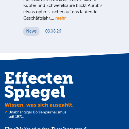
Kupfer und Schwefelsäure blickt Aurubis
sic
etwas optimistischer auf das laufende
wü
mehr
Geschäftsjahr.…
se
News
09.08.26
N