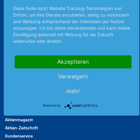
Börsengerüchte
Diese Seite nutzt Website Tracking-Technologien von
Börsengespräche
Dritten, um ihre Dienste anzubieten, stetig zu verbessern
und Werbung entsprechend der Interessen der Nutzer
Börsennews
anzuzeigen. Ich bin damit einverstanden und kann meine
Favoriten
Einwilligung jederzeit mit Wirkung für die Zukunft
Finanzpodcast
widerrufen oder ändern.
Strategie
Thema der Woche
Akzeptieren
Themen & Börse
Verweigern
Abo & Shop
mehr
Abonnent werden
Abonnement kündigen
Powered by
Vertrag widerrufen
Aktienmagazin
Aktien-Zeitschrift
Kundenservice