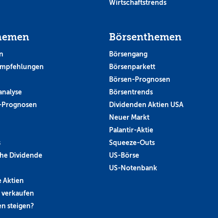
Wirtschaftstrends
hemen
Börsenthemen
n
Börsengang
empfehlungen
Börsenparkett
Börsen-Prognosen
analyse
Börsentrends
-Prognosen
Dividenden Aktien USA
Neuer Markt
Palantir-Aktie
s
Squeeze-Outs
he Dividende
US-Börse
US-Notenbank
 Aktien
 verkaufen
n steigen?