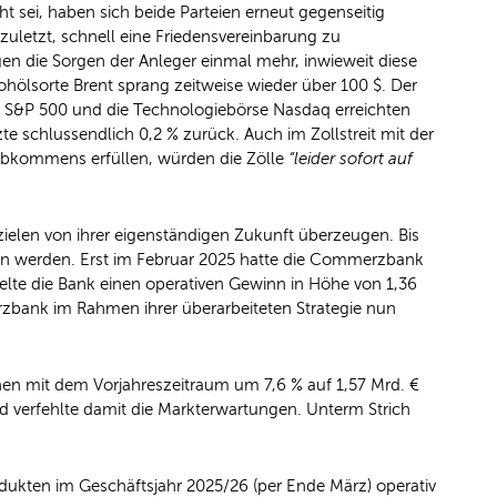
sei, haben sich beide Parteien erneut gegenseitig
zuletzt, schnell eine Friedensvereinbarung zu
gen die Sorgen der Anleger einmal mehr, inwieweit diese
ohölsorte Brent sprang zeitweise wieder über 100 $. Der
 S&P 500 und die Technologiebörse Nasdaq erreichten
 schlussendlich 0,2 % zurück. Auch im Zollstreit mit der
s Abkommens erfüllen, würden die Zölle
“leider sofort auf
ielen von ihrer eigenständigen Zukunft überzeugen. Bis
hen werden. Erst im Februar 2025 hatte die Commerzbank
elte die Bank einen operativen Gewinn in Höhe von 1,36
zbank im Rahmen ihrer überarbeiteten Strategie nun
hen mit dem Vorjahreszeitraum um 7,6 % auf 1,57 Mrd. €
nd verfehlte damit die Markterwartungen. Unterm Strich
ukten im Geschäftsjahr 2025/26 (per Ende März) operativ