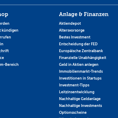
hop
Anlage & Finanzen
erden
Aktiendepot
 kündigen
Altersvorsorge
rrufen
Bestes Investment
in
Entscheidung der FED
hrift
Europäische Zentralbank
ce
Finanzielle Unabhängigkeit
um-Bereich
Geld in Aktien anlegen
Immobilienmarkt-Trends
Investitionen in Startups
Investment-Tipps
Leitzinsentwicklung
Nachhaltige Geldanlage
Nachhaltige Investments
Optionsscheine