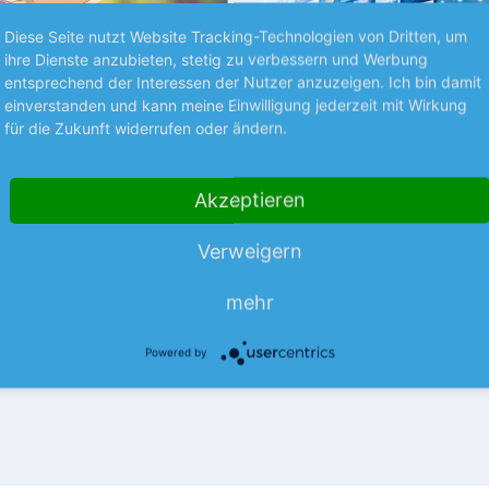
Diese Seite nutzt Website Tracking-Technologien von Dritten, um
ihre Dienste anzubieten, stetig zu verbessern und Werbung
entsprechend der Interessen der Nutzer anzuzeigen. Ich bin damit
einverstanden und kann meine Einwilligung jederzeit mit Wirkung
Premium
für die Zukunft widerrufen oder ändern.
NEUES AUS UNTERNEHMEN
Akzeptieren
 steigert Gewinn
Toy Story treibt Disn
 Anstiegs des
Vor allem der Film „Toy Story 
Verweigern
nvolumens um 32 % auf 115,6
Unterhaltungsriesen Disney im
bt Shopify weiter optimistisch
per Ende Juni Rückenwind ge
mehr
mehr
mehr
Erfolg des…
Powered by
06.08.26
News
06.08.26