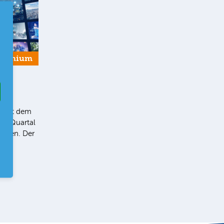
Premium
ey
5“ hat dem
 3. Quartal
geben. Der