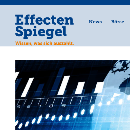
News
Börse