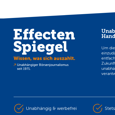
Unab
Hand
Um die
einzud
entfach
Zukunft
unabhä
verantw
Unabhängig & werbefrei
Stet