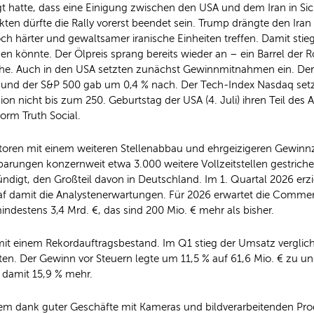
atte, dass eine Einigung zwischen den USA und dem Iran in Sicht 
n dürfte die Rally vorerst beendet sein. Trump drängte den Iran 
h härter und gewaltsamer iranische Einheiten treffen. Damit stie
 könnte. Der Ölpreis sprang bereits wieder an – ein Barrel der R
che. Auch in den USA setzten zunächst Gewinnmitnahmen ein. Der
und der S&P 500 gab um 0,4 % nach. Der Tech-Index Nasdaq setzte
on nicht bis zum 250. Geburtstag der USA (4. Juli) ihren Teil de
form Truth Social.
storen mit einem weiteren Stellenabbau und ehrgeizigeren Gewinnz
sparungen konzernweit etwa 3.000 weitere Vollzeitstellen gestric
ndigt, den Großteil davon in Deutschland. Im 1. Quartal 2026 erzi
af damit die Analystenerwartungen. Für 2026 erwartet die Commer
ndestens 3,4 Mrd. €, das sind 200 Mio. € mehr als bisher.
it einem Rekordauftragsbestand. Im Q1 stieg der Umsatz verglic
tten. Der Gewinn vor Steuern legte um 11,5 % auf 61,6 Mio. € zu u
d damit 15,9 % mehr.
em dank guter Geschäfte mit Kameras und bildverarbeitenden Prod