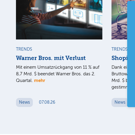
TRENDS
TRENDS
Warner Bros. mit Verlust
Shopify
Mit einem Umsatzrückgang von 11 % auf
Dank eines
8,7 Mrd. $ beendet Warner Bros. das 2.
Bruttoware
mehr
Quartal.
Mrd. $ blei
gestimmt.
News
07.08.26
News