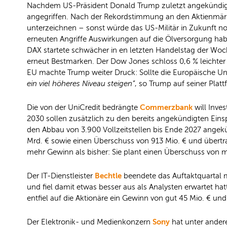
Nachdem US-Präsident Donald Trump zuletzt angekündigt h
angegriffen. Nach der Rekordstimmung an den Aktienmärkte
unterzeichnen – sonst würde das US-Militär in Zukunft noc
erneuten Angriffe Auswirkungen auf die Ölversorgung haben
DAX startete schwächer in en letzten Handelstag der Wo
erneut Bestmarken. Der Dow Jones schloss 0,6 % leichter 
EU machte Trump weiter Druck: Sollte die Europäische Uni
ein viel höheres Niveau steigen”
, so Trump auf seiner Platt
Commerzbank
Die von der UniCredit bedrängte
will Inve
2030 sollen zusätzlich zu den bereits angekündigten Ein
den Abbau von 3.900 Vollzeitstellen bis Ende 2027 angekü
Mrd. € sowie einen Überschuss von 913 Mio. € und übertr
mehr Gewinn als bisher: Sie plant einen Überschuss von mi
Bechtle
Der IT-Dienstleister
beendete das Auftaktquartal m
und fiel damit etwas besser aus als Analysten erwartet ha
entfiel auf die Aktionäre ein Gewinn von gut 45 Mio. € un
Sony
Der Elektronik- und Medienkonzern
hat unter ander