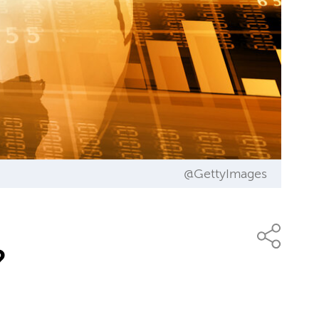
@GettyImages
?