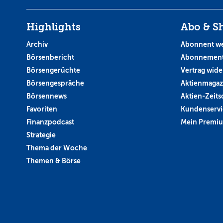
Highlights
Abo & S
Archiv
Abonnent w
Börsenbericht
Abonnement
Börsengerüchte
Vertrag wide
Börsengespräche
Aktienmagaz
Börsennews
Aktien-Zeitsc
Favoriten
Kundenservi
Finanzpodcast
Mein Premi
Strategie
Thema der Woche
Themen & Börse