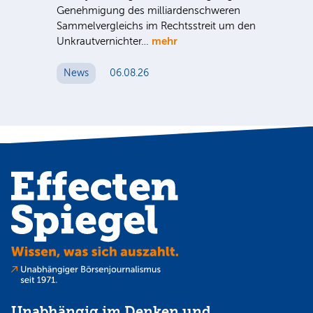
Genehmigung des milliardenschweren
gem
Sammelvergleichs im Rechtsstreit um den
Un
mehr
me
Unkrautvernichter…
News
06.08.26
N
Unabhängig im Denken und