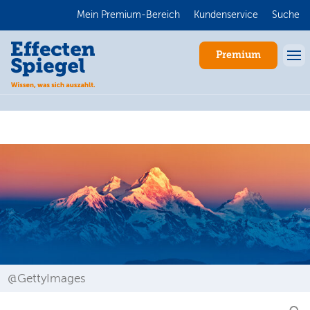
Mein Premium-Bereich
Kundenservice
Suche
Premium
Anmelden
@GettyImages