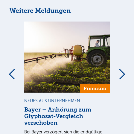
Weitere Meldungen
m
Premium
NEUES AUS UNTERNEHMEN
BÖ
Bayer – Anhörung zum
Rh
Glyphosat-Vergleich
vo
nk
verschoben
Na
Bei Bayer verzögert sich die endgültige
vor