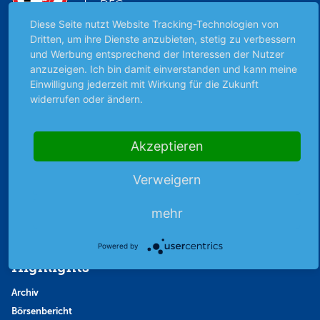
der DEG
Diese Seite nutzt Website Tracking-Technologien von
Dritten, um ihre Dienste anzubieten, stetig zu verbessern
und Werbung entsprechend der Interessen der Nutzer
anzuzeigen. Ich bin damit einverstanden und kann meine
Einwilligung jederzeit mit Wirkung für die Zukunft
Unabhängig & werbefrei
widerrufen oder ändern.
Stets am Puls der Zeit
Akzeptieren
Schutz persönlicher Daten
Verweigern
Sicher mit SSL-Verschlüsselung
mehr
Powered by
Highlights
Archiv
Börsenbericht