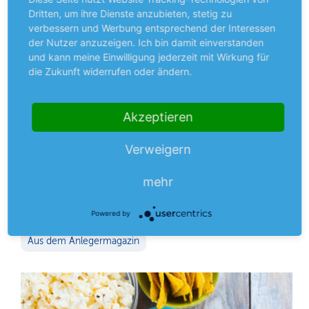
Dritten, um ihre Dienste anzubieten, stetig zu
verbessern und Werbung entsprechend der Interessen
der Nutzer anzuzeigen. Ich bin damit einverstanden
und kann meine Einwilligung jederzeit mit Wirkung für
Premium
die Zukunft widerrufen oder ändern.
NEUES AUS UNTERNEHMEN
Akzeptieren
Inditex
Verlust eingefahren
Verweigern
Madrid – Das 1. Quartal der Zara-Mutter war geprägt von
der Coronapandemie. Der Umsatz verlor aufgrund der
mehr
geschlossenen Läden von 5,9 auf 3,3 Mrd. €. Einzig…
mehr
Powered by
Aus dem Anlegermagazin