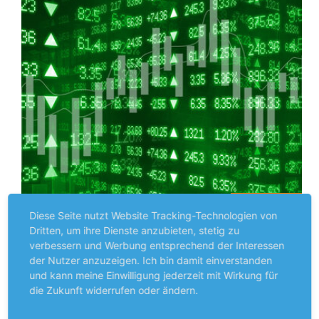
Premium
Diese Seite nutzt Website Tracking-Technologien von
Dritten, um ihre Dienste anzubieten, stetig zu
STRATEGIE
verbessern und Werbung entsprechend der Interessen
Die besten Kaufpositionen
der Nutzer anzuzeigen. Ich bin damit einverstanden
Investieren wie die Profis. Keine Trends mehr verpassen!
und kann meine Einwilligung jederzeit mit Wirkung für
die Zukunft widerrufen oder ändern.
Ob konservativ oder spekulativ – wir verraten Ihnen,
mehr
welche Aktien jetzt ins Depot gehören! In der…