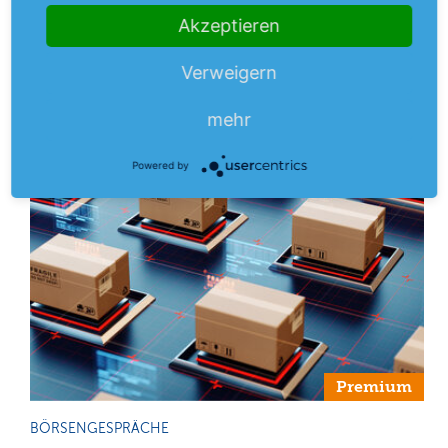
Akzeptieren
Aus dem Anlegermagazin
Verweigern
mehr
Powered by
Premium
BÖRSENGESPRÄCHE