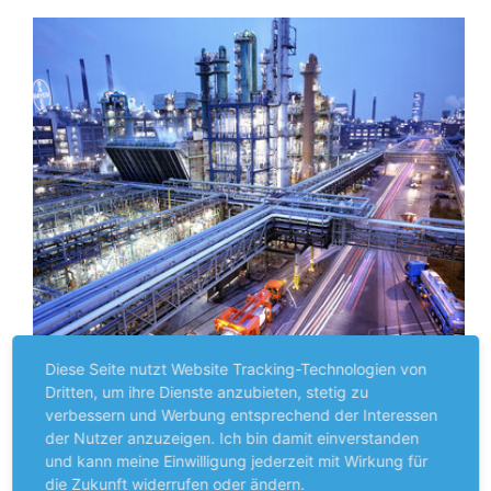
Diese Seite nutzt Website Tracking-Technologien von
Dritten, um ihre Dienste anzubieten, stetig zu
INTERVIEW
verbessern und Werbung entsprechend der Interessen
Der ES im Gespräche mit Covestro
der Nutzer anzuzeigen. Ich bin damit einverstanden
und kann meine Einwilligung jederzeit mit Wirkung für
Interview mit Unternehmenssprecher Lars Boelke
die Zukunft widerrufen oder ändern.