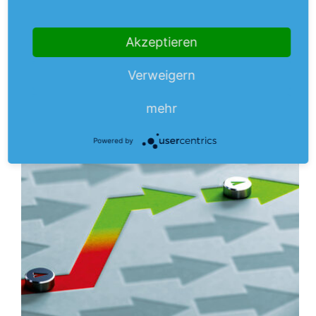
ES: Sie stärken mit dem Zukauf des Geschäfts mit
Beschichtungsharzen von der niederländischen DSM ihre
Akzeptieren
kleinste Sparte CAS. Wieso war gerade dieser Zukauf…
mehr
Verweigern
Aus dem Anlegermagazin
mehr
Powered by