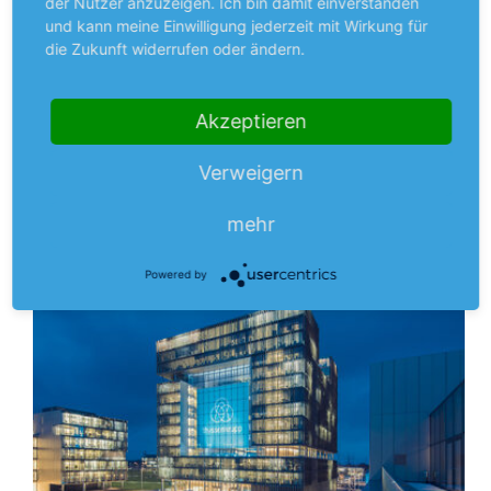
der Nutzer anzuzeigen. Ich bin damit einverstanden
und kann meine Einwilligung jederzeit mit Wirkung für
NEUES AUS UNTERNEHMEN
die Zukunft widerrufen oder ändern.
Daimler
schafft es aus den roten Zahlen
Akzeptieren
16. Oktober 2020 Daimler hat sich im 3. Quartal deutlich
besser geschlagen als erwartet. Der Markt habe sich
Verweigern
mehr
schneller erholt als gedacht, vor allem im…
mehr
Aus dem Anlegermagazin
Powered by